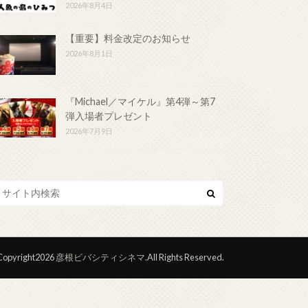
2026年8月4日
【重要】料金改定のお知らせ
2026年8月1日
『Michael／マイケル』第4弾～第7
弾入場者プレゼント
2026年7月9日
opyright2026
彦根ビバシティシネマ
.All Rights Reserved.