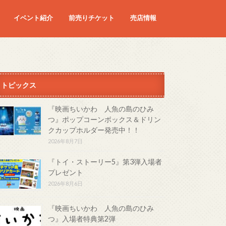
イベント紹介
前売りチケット
売店情報
映画
予定の映画
トピックス
『映画ちいかわ 人魚の島のひみ
つ』ポップコーンボックス＆ドリン
クカップホルダー発売中！！
2026年8月7日
『トイ・ストーリー5』第3弾入場者
プレゼント
2026年8月6日
『映画ちいかわ 人魚の島のひみ
つ』入場者特典第2弾