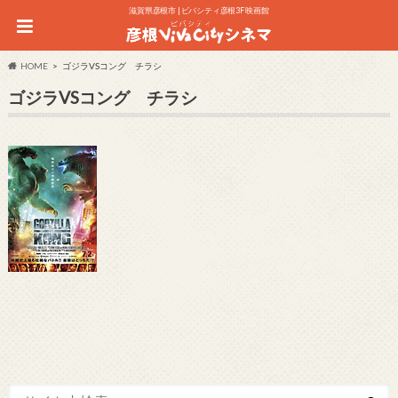
滋賀県彦根市 | ビバシティ彦根3F 映画館
HOME
ゴジラVSコング チラシ
ゴジラVSコング チラシ