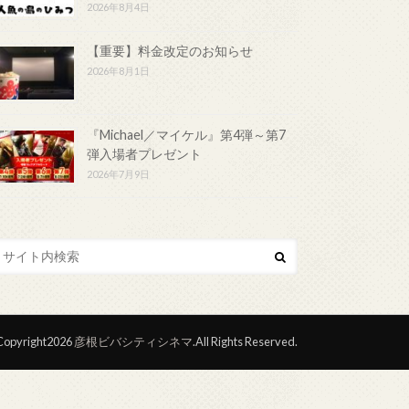
2026年8月4日
【重要】料金改定のお知らせ
2026年8月1日
『Michael／マイケル』第4弾～第7
弾入場者プレゼント
2026年7月9日
opyright2026
彦根ビバシティシネマ
.All Rights Reserved.