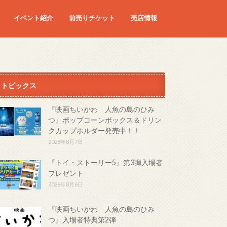
イベント紹介
前売りチケット
売店情報
映画
予定の映画
トピックス
『映画ちいかわ 人魚の島のひみ
つ』ポップコーンボックス＆ドリン
クカップホルダー発売中！！
2026年8月7日
『トイ・ストーリー5』第3弾入場者
プレゼント
2026年8月6日
『映画ちいかわ 人魚の島のひみ
つ』入場者特典第2弾